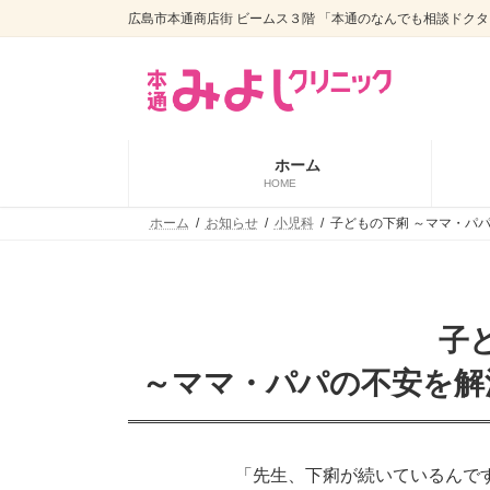
コ
ナ
広島市本通商店街 ビームス３階 「本通のなんでも相談ドクタ
ン
ビ
テ
ゲ
ン
ー
ツ
シ
へ
ョ
ス
ン
ホーム
キ
に
HOME
ッ
移
プ
動
ホーム
お知らせ
小児科
子どもの下痢 ～ママ・パ
子
～ママ・パパの不安を解
「先生、下痢が続いているんで