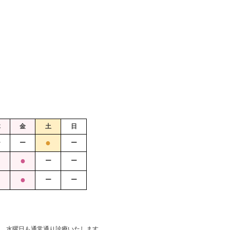
木
金
土
日
●
ー
ー
ー
●
●
ー
ー
●
●
ー
ー
、水曜日も通常通り診療いたします。