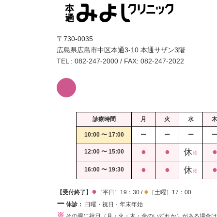
〒730-0035
広島県広島市中区本通3-10 本通サザン3階
TEL : 082-247-2000 / FAX: 082-247-2022
診療時間
月
火
水
10:00 〜
17:00
ー
ー
ー
●
●
休
12:00 〜 15:00
※
●
●
休
16:00 〜 19:30
※
●
●
【受付終了】
［平日］19：30 /
［土曜］17：00
ー
休診：
日曜・祝日・年末年始
※
その週に祝日（月・火・木・金のいずれか）がある場合は