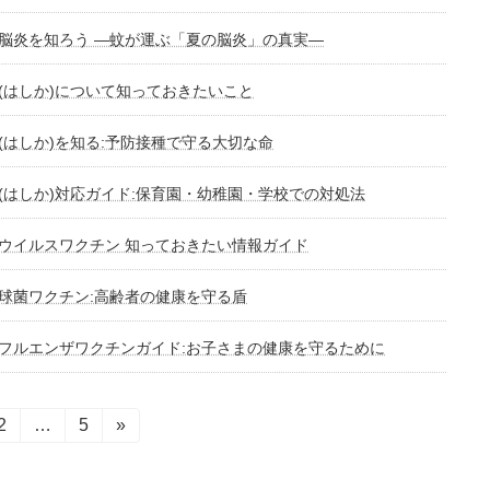
脳炎を知ろう —蚊が運ぶ「夏の脳炎」の真実—
(はしか)について知っておきたいこと
(はしか)を知る:予防接種で守る大切な命
(はしか)対応ガイド:保育園・幼稚園・学校での対処法
ウイルスワクチン 知っておきたい情報ガイド
球菌ワクチン:高齢者の健康を守る盾
フルエンザワクチンガイド:お子さまの健康を守るために
固
2
…
固
5
»
定
定
ペ
ペ