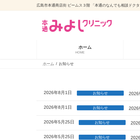
コ
ナ
広島市本通商店街 ビームス３階 「本通のなんでも相談ドクタ
ン
ビ
テ
ゲ
ン
ー
ツ
シ
へ
ョ
ス
ン
ホーム
キ
に
HOME
ッ
移
プ
動
ホーム
お知らせ
2026年8月1日
お知らせ
202
2026年8月1日
お知らせ
202
2026年5月25日
お知らせ
20
2026年5月25日
お知らせ
20