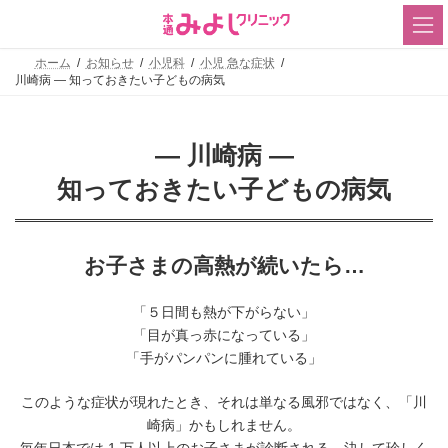
コ
ナ
ン
ビ
テ
ゲ
ン
ー
ホーム
お知らせ
小児科
小児 急な症状
ツ
シ
川崎病 ― 知っておきたい子どもの病気
へ
ョ
ス
ン
キ
に
― 川崎病 ―
ッ
移
プ
動
知っておきたい子どもの病気
お子さまの高熱が続いたら…
「５日間も熱が下がらない」
「目が真っ赤になっている」
「手がパンパンに腫れている」
このような症状が現れたとき、それは単なる風邪ではなく、「川
崎病」かもしれません。