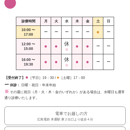
診療時間
月
火
水
木
金
土
日
10:00 〜
●
ー
ー
ー
ー
ー
ー
17:00
休
12:00 〜
●
●
●
●
ー
ー
15:00
※
休
16:00 〜
●
●
●
●
ー
ー
19:30
※
●
●
【受付終了】
［平日］19：30 /
［土曜］17：00
ー
休診：
日曜・祝日・年末年始
※
その週に祝日（月・火・木・金のいずれか）がある場合は、水曜日も通常
通り診療いたします。
電車でお越しの方
広島電鉄 本通駅 東２出口より徒歩４分