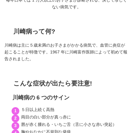
毎年日本では 1 万人以上のお子さまが診断される、決して珍しく
ない病気です。
川崎病って何?
川崎病は主に５歳未満のお子さまがかかる病気で、血管に炎症が
起こることが特徴です。1967 年に川崎富作医師によって初めて報
告されました。
こんな症状が出たら要注意!
川崎病の 6 つのサイン
５日以上続く高熱
両目の白い部分が真っ赤に
唇が赤く腫れる・いちご舌（舌に小さな赤い突起）
胸やおなかに不規則な発疹