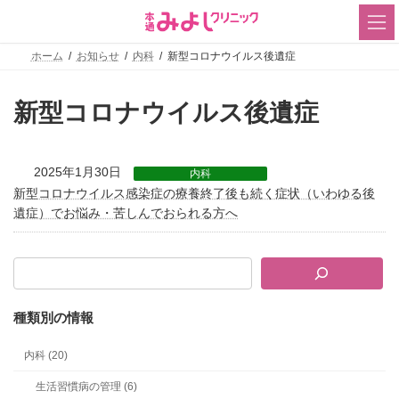
コ
ナ
ン
ビ
テ
ゲ
ン
ー
ホーム
お知らせ
内科
新型コロナウイルス後遺症
ツ
シ
へ
ョ
ス
ン
新型コロナウイルス後遺症
キ
に
ッ
移
プ
動
2025年1月30日
内科
新型コロナウイルス感染症の療養終了後も続く症状（いわゆる後
遺症）でお悩み・苦しんでおられる方へ
種類別の情報
内科 (20)
生活習慣病の管理 (6)