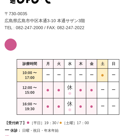
〒730-0035
広島県広島市中区本通3-10 本通サザン3階
TEL : 082-247-2000 / FAX: 082-247-2022
診療時間
月
火
水
木
金
土
日
10:00 〜
●
ー
ー
ー
ー
ー
ー
17:00
休
12:00 〜
●
●
●
●
ー
ー
15:00
※
休
16:00 〜
●
●
●
●
ー
ー
19:30
※
●
●
【受付終了】
［平日］19：30 /
［土曜］17：00
ー
休診：
日曜・祝日・年末年始